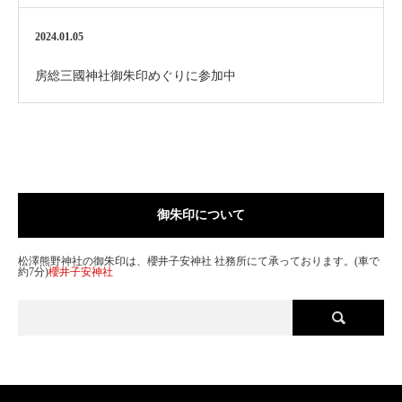
2024.01.05
房総三國神社御朱印めぐりに参加中
御朱印について
松澤熊野神社の御朱印は、櫻井子安神社 社務所にて承っております。(車で
約7分)
櫻井子安神社